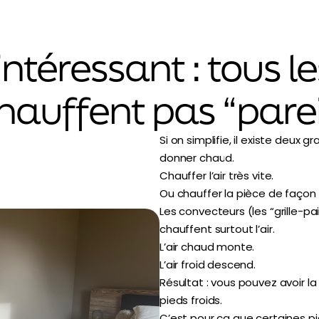
intéressant : tous l
hauffent pas “parei
Si on simplifie, il existe deux
donner chaud.
Chauffer l’air très vite.
Ou chauffer la pièce de façon 
Les convecteurs (les “grille-p
chauffent surtout l’air.
L’air chaud monte.
L’air froid descend.
Résultat : vous pouvez avoir la
pieds froids.
C’est pour ça que certaines 