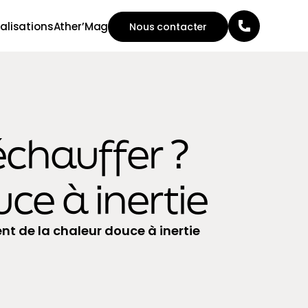
alisations
Ather’Mag
Nous contacter
échauffer ?
e à inertie
nt de la chaleur douce à inertie
.