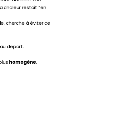
 chaleur restait “en
elle, cherche à éviter ce
 au départ.
 plus
homogène
.