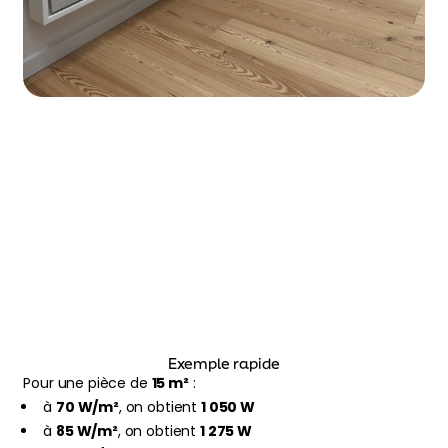
Exemple rapide
Pour une pièce de
15 m²
:
à
70 W/m²
, on obtient
1 050 W
à
85 W/m²
, on obtient
1 275 W